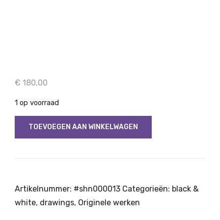
€
180,00
1 op voorraad
Elephant
TOEVOEGEN AAN WINKELWAGEN
man
aantal
Artikelnummer:
#shn000013
Categorieën:
black &
white
,
drawings
,
Originele werken