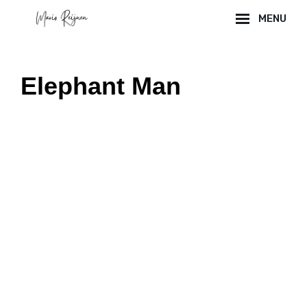
Skip
MENU
to
Site
content
Overlay
Elephant Man